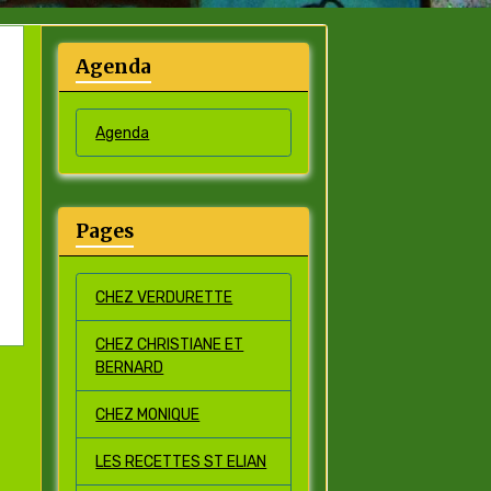
Agenda
Agenda
Pages
CHEZ VERDURETTE
CHEZ CHRISTIANE ET
BERNARD
CHEZ MONIQUE
LES RECETTES ST ELIAN