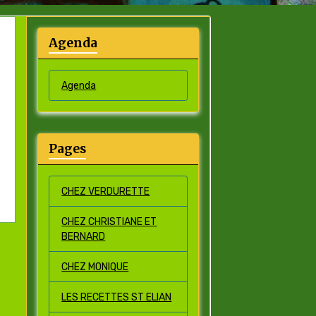
Agenda
Agenda
Pages
CHEZ VERDURETTE
CHEZ CHRISTIANE ET
BERNARD
CHEZ MONIQUE
LES RECETTES ST ELIAN